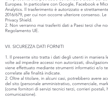
Europea. In particolare con Google, Facebook e Microso
Analytics. Il trasferimento è autorizzato e strettame
2016/679, per cui non occorre ulteriore consenso. Le
Privacy Shield.
2. Non verranno mai trasferiti dati a Paesi terzi che non
Regolamento UE.
VII. SICUREZZA DATI FORNITI
1. Il presente sito tratta i dati degli utenti in manier
volte ad impedire accessi non autorizzati, divulgazione
viene effettuato mediante strumenti informatici e/o t
correlate alle finalità indicate.
2. Oltre al titolare, in alcuni casi, potrebbero avere ac
del sito (personale amministrativo, commerciale, marke
(come fornitori di servizi tecnici terzi, corrieri postal
comunicazione).