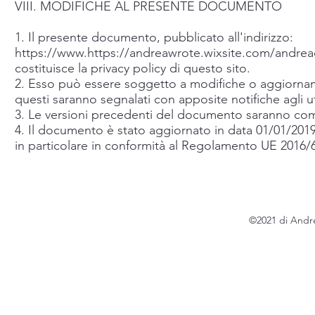
VIII. MODIFICHE AL PRESENTE DOCUMENTO
1. Il presente documento, pubblicato all'indirizzo:
https://www.https://andreawrote.wixsite.com/andread
costituisce la privacy policy di questo sito.
2. Esso può essere soggetto a modifiche o aggiornamen
questi saranno segnalati con apposite notifiche agli u
3. Le versioni precedenti del documento saranno com
4. Il documento è stato aggiornato in data 01/01/2019
in particolare in conformità al Regolamento UE 2016/
©2021 di Andre