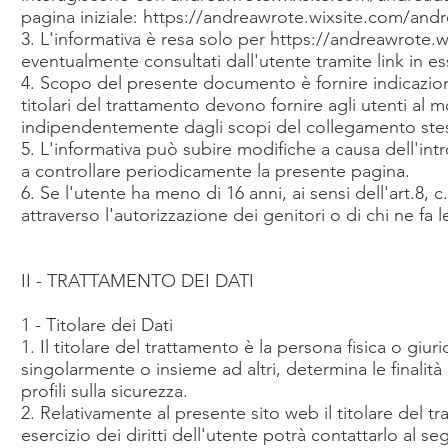
pagina iniziale: https://andreawrote.wixsite.com/andr
3. L'informativa è resa solo per https://andreawrote.
eventualmente consultati dall'utente tramite link in e
4. Scopo del presente documento è fornire indicazioni 
titolari del trattamento devono fornire agli utenti al
indipendentemente dagli scopi del collegamento stess
5. L'informativa può subire modifiche a causa dell'int
a controllare periodicamente la presente pagina.
6. Se l'utente ha meno di 16 anni, ai sensi dell'art.8
attraverso l'autorizzazione dei genitori o di chi ne fa l
II - TRATTAMENTO DEI DATI
1 - Titolare dei Dati
1. Il titolare del trattamento è la persona fisica o giuri
singolarmente o insieme ad altri, determina le finalità
profili sulla sicurezza.
2. Relativamente al presente sito web il titolare del 
esercizio dei diritti dell'utente potrà contattarlo al s