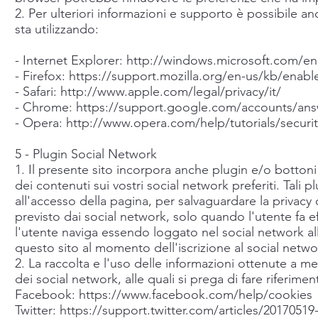
2. Per ulteriori informazioni e supporto è possibile an
sta utilizzando:
- Internet Explorer: http://windows.microsoft.com/e
- Firefox: https://support.mozilla.org/en-us/kb/enab
- Safari: http://www.apple.com/legal/privacy/it/
- Chrome: https://support.google.com/accounts/ans
- Opera: http://www.opera.com/help/tutorials/securi
5 - Plugin Social Network
1. Il presente sito incorpora anche plugin e/o bottoni 
dei contenuti sui vostri social network preferiti. Ta
all'accesso della pagina, per salvaguardare la privacy
previsto dai social network, solo quando l'utente fa e
l'utente naviga essendo loggato nel social network all
questo sito al momento dell'iscrizione al social netwo
2. La raccolta e l'uso delle informazioni ottenute a me
dei social network, alle quali si prega di fare riferimen
Facebook: https://www.facebook.com/help/cookies
Twitter: https://support.twitter.com/articles/20170519-